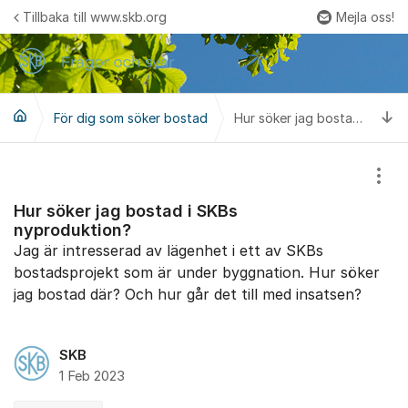
Hoppa till innehåll
Tillbaka till www.skb.org
Mejla oss!
Fler
Ti
För dig som söker bostad
Hur söker jag bostad i SKBs nyproduktion?
Visa
Hur söker jag bostad i SKBs
nyproduktion?
Jag är intresserad av lägenhet i ett av SKBs
bostadsprojekt som är under byggnation. Hur söker
jag bostad där? Och hur går det till med insatsen?
SKB
1 Feb 2023