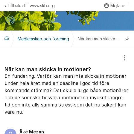
Hoppa till innehåll
Tillbaka till www.skb.org
Mejla oss!
Fler
Ti
Medlemskap och förening
När kan man skicka in motioner?
Visa
När kan man skicka in motioner?
En fundering. Varför kan man inte skicka in motioner
under hela året med en deadline i god tid före
kommande stämma? Det skulle ju ge både motionärer
och de som ska besvara motionerna mycket längre
tid och inte alls samma stress som det nu säkert kan
vara nu.
Åke Mezan