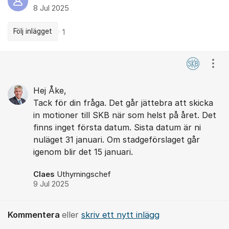
8 Jul 2025
Följ inlägget
1
Kommentarer
Visa
Hej Åke,
Tack för din fråga. Det går jättebra att skicka
in motioner till SKB när som helst på året. Det
finns inget första datum. Sista datum är ni
nuläget 31 januari. Om stadgeförslaget går
igenom blir det 15 januari.
Claes
Uthyrningschef
9 Jul 2025
Kommentera
eller
skriv ett nytt inlägg