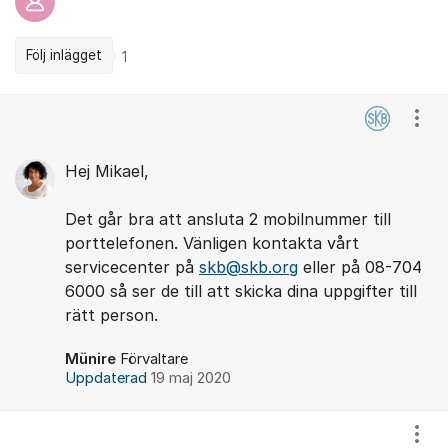
Följ inlägget
1
Kommentarer
Visa
Hej Mikael,
Det går bra att ansluta 2 mobilnummer till
porttelefonen. Vänligen kontakta vårt
servicecenter på
skb@skb.org
eller på 08-704
6000 så ser de till att skicka dina uppgifter till
rätt person.
Münire
Förvaltare
Uppdaterad
19 maj 2020
Visa