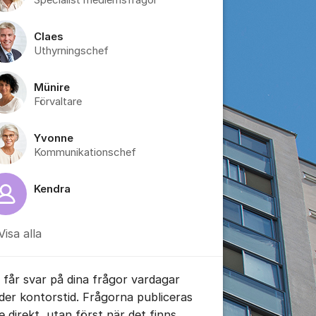
Specialist medlemsfrågor
Claes
Uthyrningschef
tällningar för inlägg/kommentar
Münire
Förvaltare
Yvonne
Kommunikationschef
Kendra
Visa alla
 får svar på dina frågor vardagar
der kontorstid. Frågorna publiceras
te direkt, utan först när det finns