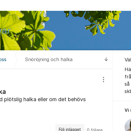
Om for
oss
Snöröjning och halka
Vä
Till senas
Hä
frå
Visa/dölj inst
så 
ka
sk
 plötslig halka eller om det behövs
Vi
Följ inlägget
0
följare