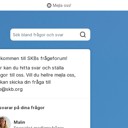
Mejla oss!
Fler supportlänkar
Sök bland alla inlägg
Sök
umet
lkommen till SKBs frågeforum!
te kommentaren
r kan du hitta svar och ställa
gor till oss. Vill du hellre mejla oss,
ällningar för inlägg/kommentar
kan skicka din fråga till
b@skb.org
 svarar på dina frågor
Malin