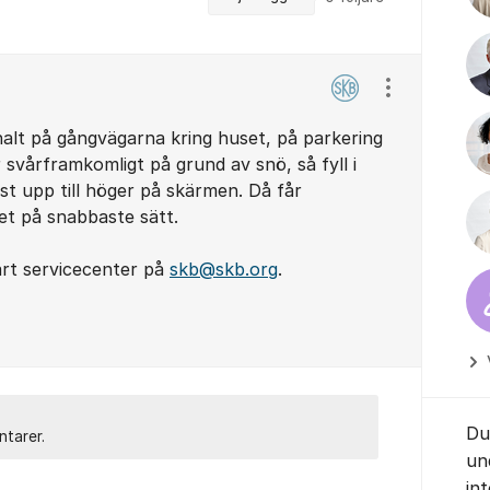
Visa/dölj ins
alt på gångvägarna kring huset, på parkering
er svårframkomligt på grund av snö, så fyll i
st upp till höger på skärmen. Då får
et på snabbaste sätt.
rt servicecenter på
skb@skb.org
.
Du
ntarer.
un
in