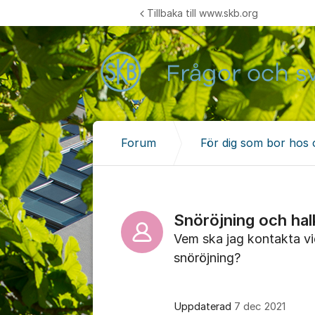
Hoppa till innehåll
Tillbaka till www.skb.org
Forum
För dig som bor hos 
Snöröjning och hal
Vem ska jag kontakta vid
snöröjning?
Uppdaterad
7 dec 2021