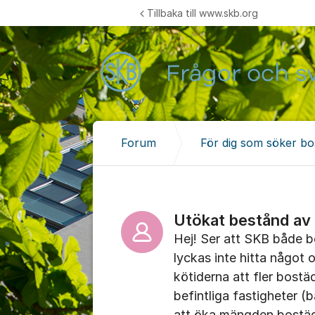
Hoppa till innehåll
Tillbaka till www.skb.org
Forum
För dig som söker bo
Utökat bestånd av 
Hej! Ser att SKB både b
lyckas inte hitta något o
kötiderna att fler bostä
befintliga fastigheter 
att öka mängden bostäde