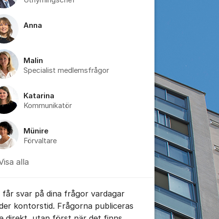
Uthyrningschef
Anna
Malin
Specialist medlemsfrågor
tällningar för inlägg/kommentar
Katarina
Kommunikatör
Münire
Förvaltare
Visa alla
 får svar på dina frågor vardagar
der kontorstid. Frågorna publiceras
te direkt, utan först när det finns