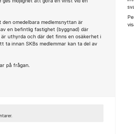
ges möjlighet att göra en vinst vid en
sv
Pe
att den omedelbara medlemsnyttan är
vis
av en befintlig fastighet (byggnad) där
 är uthyrda och där det finns en osäkerhet i
att ta innan SKBs medlemmar kan ta del av
ar på frågan.
ntarer.