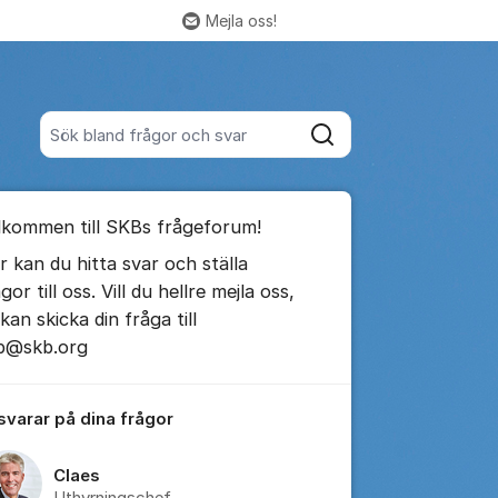
Mejla oss!
Fler supportlänkar
Sök bland alla inlägg
Sök
umet
lkommen till SKBs frågeforum!
te kommentaren
r kan du hitta svar och ställa
gor till oss. Vill du hellre mejla oss,
ällningar för inlägg/kommentar
kan skicka din fråga till
b@skb.org
 svarar på dina frågor
Claes