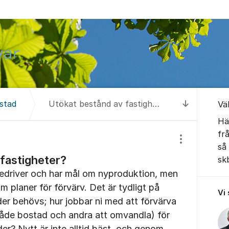
Om for
stad
Utökat bestånd av fastigheter?
Vä
Till senas
Hä
frå
Visa/dölj inst
så 
fastigheter?
sk
edriver och har mål om nyproduktion, men
m planer för förvärv. Det är tydligt på
Vi
der behövs; hur jobbar ni med att förvärva
(både bostad och andra att omvandla) för
r? Nytt är inte alltid bäst, och genom