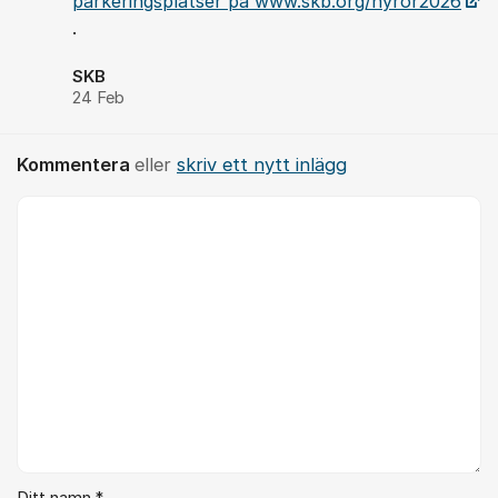
parkeringsplatser på www.skb.org/hyror2026
.
SKB
24 Feb
Kommentera
eller
skriv ett nytt inlägg
Kommentar *