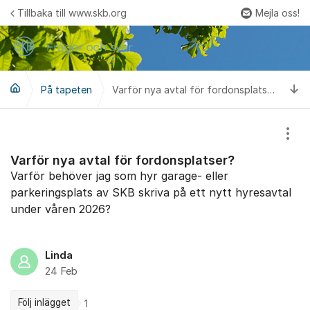
Hoppa till innehåll
Tillbaka till www.skb.org
Mejla oss!
Fler
Ti
På tapeten
Varför nya avtal för fordonsplatser?
Visa
Varför nya avtal för fordonsplatser?
Varför behöver jag som hyr garage- eller
parkeringsplats av SKB skriva på ett nytt hyresavtal
under våren 2026?
Linda
24 Feb
Följ inlägget
1