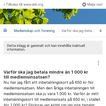
Hoppa till innehåll
Tillbaka till www.skb.org
Mejla oss!
Fler
Ti
Medlemskap och förening
Varför ska jag betala mindre än 1 000 kr till medlemsinsatsen?
Detta inlägg är gammalt och kan innehålla inaktuell
information.
Visa
Varför ska jag betala mindre än 1 000 kr
till medlemsinsatsen?
Nu har jag fått ett inbetalningskort på 650 kr för
medlemsinsatsen. Men den årliga inbetalningen till
medlemsinsatsen ska ju vara 1 000 kr. Varför är mitt
inbetalningskort till medlemsinsats på 650 kr, i stället
för 1 000 kr? Förlorar jag kötid om jag inte betalar